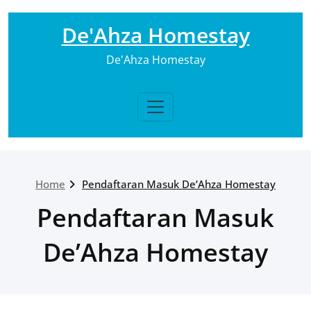
Skip
to
De'Ahza Homestay
content
De'Ahza Homestay
Home
Pendaftaran Masuk De’Ahza Homestay
Pendaftaran Masuk
De’Ahza Homestay