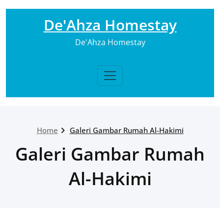
Skip
to
De'Ahza Homestay
content
De'Ahza Homestay
Home
Galeri Gambar Rumah Al-Hakimi
Galeri Gambar Rumah
Al-Hakimi